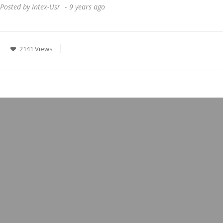
Posted by
Intex-Usr
9 years ago
2141 Views