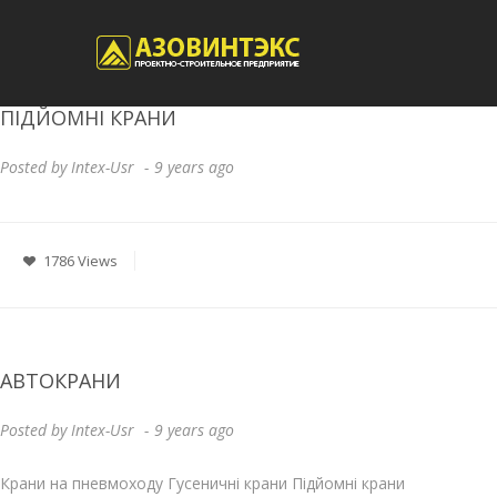
ПІДЙОМНІ КРАНИ
Posted by
Intex-Usr
9 years ago
1786 Views
АВТОКРАНИ
Posted by
Intex-Usr
9 years ago
Крани на пневмоходу Гусеничні крани Підйомні крани