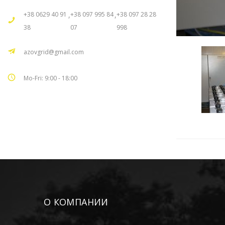
+38 0629 40 91
,
+38 097 995 84
,
+38 097 28 28
38
07
998
azovgrid@gmail.com
Mo-Fri: 9:00 - 18:00
О КОМПАНИИ