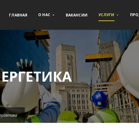
О НАС
УСЛУГИ
ПРО
ГЛАВНАЯ
ВАКАНСИИ
ОЕ СТРОИТЕЛЬСТВО
СТРОИТЕЛЬНАЯ ТЕХНИКА
ЕЛЬСТВО ГОСТИНИЦ
АВТОПАРК
ЕРГЕТИКА
ЕЛЬСТВО СПОРТИВНЫХ
ПЕРЕВОЗКА ТЯЖЕЛЫХ И НЕГАБАРИ
ЖЕНИЙ
ГРУЗОВ
ЕЛЬСТВО СУПЕРМАРКЕТОВ
ЕЛЬСТВО ТАУНХАУСОВ
ергетика