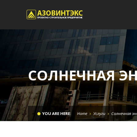
ПРОЕКТНО-ИЗЫСКАТЕЛЬСКАЯ ДЕЯТЕЛЬНОСТЬ
ЖИЛИЩН
ГЕОДЕЗИЧЕСКИЕ РАБОТЫ
СТРОИТ
СОЛНЕЧНАЯ ЭН
ГОРИЗОНТАЛЬНО НАПРАВЛЕННОЕ БУРЕНИЕ
СТРОИТ
СООРУ
ДЕМОНТАЖНЫЕ РАБОТЫ
СТРОИТ
ЗЕМЛЯНЫЕ РАБОТЫ
СТРОИТ
МОНОЛИТНОЕ БЕТОНИРОВАНИЕ
МОНТАЖ МЕТАЛЛОКОНСТРУКЦИЙ
YOU ARE HERE:
Home
Услуги
Солнечная эн
МОНТАЖ ТЕХНОЛОГИЧЕСКОГО ОБОРУДОВАНИЯ
СВАЙНЫЕ И ФУНДАМЕНТНЫЕ РАБОТЫ